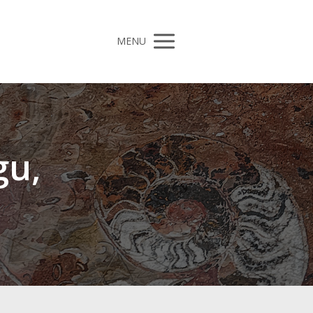
MENU
gu,