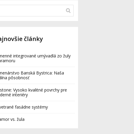
jnovšie články
enné integrované umývadlá zo žuly
mramoru
enárstvo Banská Bystrica: Naša
álna pôsobnosť
estone: Vysoko kvalitné povrchy pre
erné interiéry
vetrané fasádne systémy
mor vs. žula