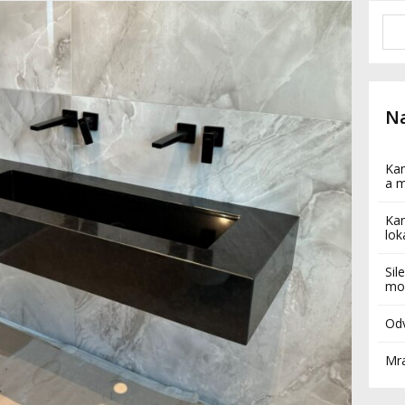
Na
Kam
a 
Kam
lok
Sil
mod
Od
Mra