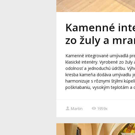
Kamenné int
zo žuly a mr
Kamenné integrované umývadlá pred
klasické interiéry. Vyrobené zo žul
odolnosť a jednoduchú údržbu. Výh
kresba kameňa dodáva umývadlu jed
harmonizuje s rôznymi štýlmi kúpeľ
poškriabaniu, vysokým teplotám a c
Martin
1959x