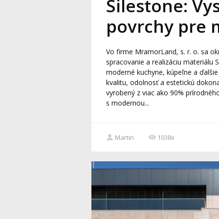
Silestone: Vy
povrchy pre 
Vo firme MramorLand, s. r. o. sa o
spracovanie a realizáciu materiálu S
moderné kuchyne, kúpeľne a ďalšie 
kvalitu, odolnosť a estetickú dokona
vyrobený z viac ako 90% prírodnéh
s modernou...
Martin
1038x