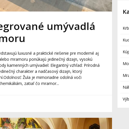
Ka
egrované umývadlá
Kr
amoru
Ku
Kú
stavujú luxusné a praktické riešenie pre moderné aj
y alebo mramoru ponúkajú jedinečný dizajn, vysokú
Mo
ody kamenných umývadiel: Elegantný vzhľad: Prírodná
inečný charakter a nadčasový dizajn, ktorý
Mr
ní.Odolnosť: Žula je mimoriadne odolná voči
hemikáliám, zatiaľ čo mramor...
Ná
Výb