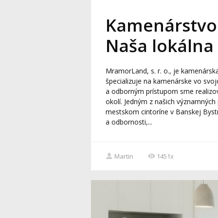
Kamenárstvo 
Naša lokálna
MramorLand, s. r. o., je kamenárska
špecializuje na kamenárske vo svo
a odborným prístupom sme realizov
okolí. Jedným z našich významných
mestskom cintoríne v Banskej Bystr
a odbornosti,...
Martin
1451x