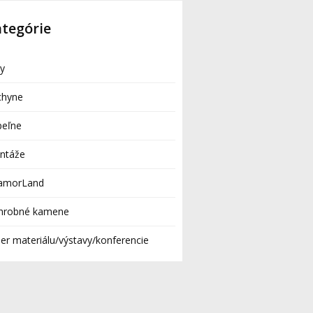
tegórie
by
chyne
peľne
ntáže
amorLand
hrobné kamene
er materiálu/výstavy/konferencie