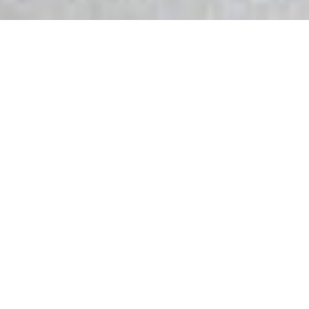
30 rokov na trhu
a vyše 100 rokov
skúseností
Sme tím kvalifikovaných odborníkov, ktorí sa
špecializujú na kamenársku výrobu od roku 1989.
Na základe našich dlhoročných skúseností
a zmyslu pre detail sme sa stali jednou
z popredných kamenárskych firiem na Slovensku.